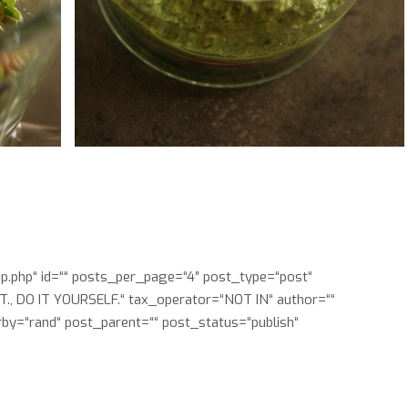
p.php“ id=““ posts_per_page=“4″ post_type=“post“
, DO IT YOURSELF.“ tax_operator=“NOT IN“ author=““
by=“rand“ post_parent=““ post_status=“publish“