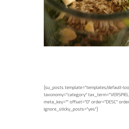
[su_posts template=“templates/default-loo
taxonomy=“category“ tax_term=“VERSPIELT.
meta_key=““ offset=“0″ order=“DESC“ order
ignore_sticky_posts=“yes“]