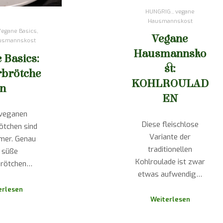
HUNGRIG.
,
vegane
Hausmannskost
Vegane Basics
,
Vegane
usmannskost
Hausmannsko
 Basics:
st:
rbrötche
KOHLROULAD
n
EN
 veganen
Diese fleischlose
ötchen sind
Variante der
mer. Genau
traditionellen
 süße
Kohlroulade ist zwar
brötchen…
etwas aufwendig…
erlesen
Weiterlesen