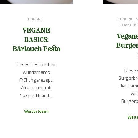
HUNGRIG.
HUNGRIG.
,
vegane Ha
VEGANE
Vegane
BASICS:
Burge
Bärlauch Pesto
Dieses Pesto ist ein
Diese
wunderbares
Burgerbr
Frühlingsrezept.
der Ham
Zusammen mit
wie
Spaghetti und…
Burger
Weiterlesen
Weit