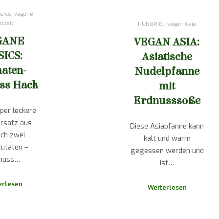
sics
,
vegane
otzeit
HUNGRIG.
,
vegan Asia
GANE
VEGAN ASIA:
SICS:
Asiatische
aten-
Nudelpfanne
ss Hack
mit
Erdnusssoße
per leckere
ersatz aus
Diese Asiapfanne kann
ich zwei
kalt und warm
utaten –
gegessen werden und
nuss…
ist…
erlesen
Weiterlesen