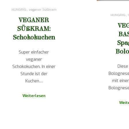
HUNGRIG.
,
veganer Süßkram
HUNGRIG.
,
VEGANER
VE
SÜßKRAM:
BAS
Schokokuchen
Spa
Bol
Super einfacher
veganer
Diese
Schokokuchen. In einer
Bolognese
Stunde ist der
mit einer
Kuchen…
Bolognese
Weiterlesen
Weit