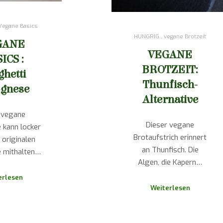
Vegane Basics
HUNGRIG.
,
vegane Brotzeit
GANE
VEGANE
ICS :
BROTZEIT:
ghetti
Thunfisch-
ognese
Alternative
 vegane
Dieser vegane
 kann locker
Brotaufstrich erinnert
 originalen
an Thunfisch. Die
 mithalten…
Algen, die Kapern…
erlesen
Weiterlesen