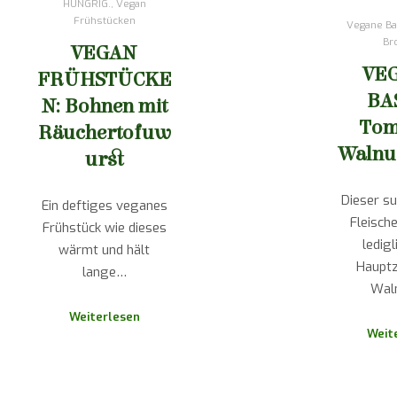
HUNGRIG.
,
Vegan
Frühstücken
Vegane Ba
Br
VEGAN
VE
FRÜHSTÜCKE
BA
N: Bohnen mit
Tom
Räuchertofuw
Walnu
urst
Dieser su
Ein deftiges veganes
Fleisch
Frühstück wie dieses
ledigl
wärmt und hält
Hauptz
lange…
Wal
Weiterlesen
Weit