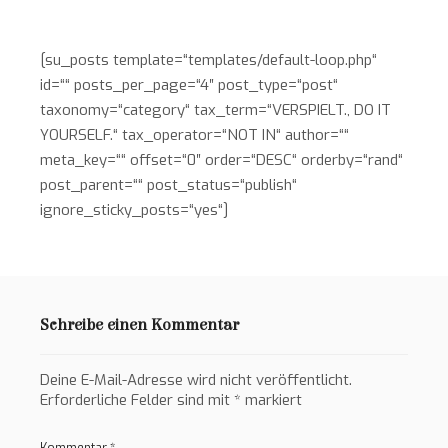
[su_posts template=“templates/default-loop.php“
id=““ posts_per_page=“4″ post_type=“post“
taxonomy=“category“ tax_term=“VERSPIELT., DO IT
YOURSELF.“ tax_operator=“NOT IN“ author=““
meta_key=““ offset=“0″ order=“DESC“ orderby=“rand“
post_parent=““ post_status=“publish“
ignore_sticky_posts=“yes“]
Schreibe einen Kommentar
Deine E-Mail-Adresse wird nicht veröffentlicht.
Erforderliche Felder sind mit
*
markiert
Kommentar
*