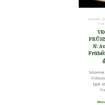
HUNGRIG.
,
Wi
Free
VE
FRÜH
N: A
Frühst
Schonmal
Frühstü
Egal, o
Fr
Weit