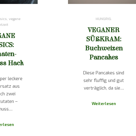
sics
,
vegane
HUNGRIG.
otzeit
VEGANER
GANE
SÜßKRAM:
SICS:
Buchweizen
aten-
Pancakes
ss Hack
Diese Pancakes sind
per leckere
sehr fluffig und gut
ersatz aus
verträglich, da sie…
ich zwei
utaten –
Weiterlesen
nuss…
erlesen