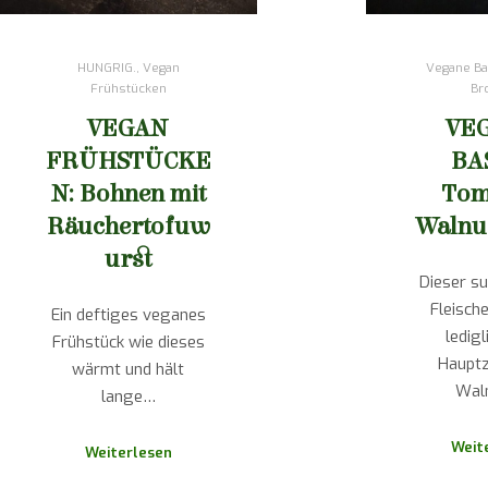
HUNGRIG.
,
Vegan
Vegane Ba
Frühstücken
Br
VEGAN
VE
FRÜHSTÜCKE
BA
N: Bohnen mit
Tom
Räuchertofuw
Walnu
urst
Dieser su
Fleisch
Ein deftiges veganes
ledigl
Frühstück wie dieses
Hauptz
wärmt und hält
Wal
lange…
Weit
Weiterlesen