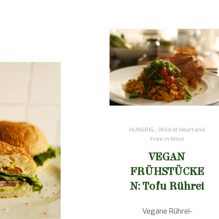
HUNGRIG.
,
Wild at Heart and
Free in Mind
VEGAN
FRÜHSTÜCKE
N: Tofu Rührei
Vegane Rührei-