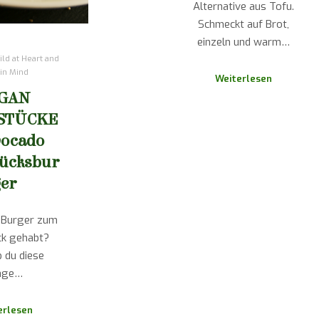
Alternative aus Tofu.
Schmeckt auf Brot,
einzeln und warm…
ld at Heart and
 in Mind
Weiterlesen
GAN
STÜCKE
vocado
ücksbur
ger
 Burger zum
ck gehabt?
b du diese
age…
erlesen